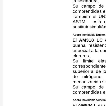
la soldadura.
Su campo de a
comprendidas en
También el UN
ASTM, está eq
sustituir simul
Acero Inoxidable Duple
El
AM318 LC
e
buena resisten
especial a la c
cloruros.
Su límite elá
correspondient
superior al de l
de nitrógeno.
mecanización so
Su campo de a
comprendidas en
Acero Inoxidable Supera
El
AM904 L
es u