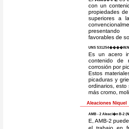
con un conteni
propiedades de 
superiores a l
convencional
presentando
favorables de so
UNS S31254����W.Nr
Es un acero in
contenido de 
corrosión por pi
Estos materiale
picaduras y gri
ordinarios, est
más cromo, moli
Aleaciones Niquel
AMB - 2 Aleaci�n B-2 (N
E, AMB-2 puede s
el trabajo en 