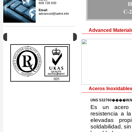
609 726 630
K-5
Email
:
advanced@admt.info
Advanced Materials 
Calidad
Aceros Inoxidables
UNS S32760����W.Nr
Es un acero in
resistencia a l
elevadas prop
soldabilidad, s