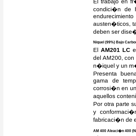
El trabajo en f
condici�n de 
endurecimiento
austen�ticos, t
deben ser dise�
Niquel (99%) Bajo Carbon
El
AM201 LC
e
del AM200, con
n�iquel y un m
Presenta buen
gama de tempe
corrosi�n en un
aquellos conten
Por otra parte 
y conformaci�n
fabricaci�n de 
AM 400 Aleaci�n 400 (Ni