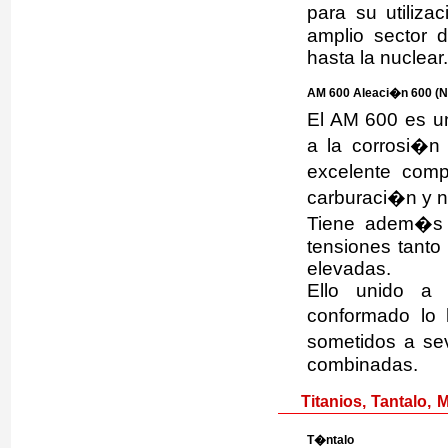
para su utiliza
amplio sector 
hasta la nuclear.
AM 600 Aleaci�n 600 (N
El AM 600 es un
a la corrosi�n
excelente comp
carburaci�n y n
Tiene adem�s u
tensiones tanto
elevadas.
Ello unido a 
conformado lo 
sometidos a se
combinadas.
Titanios, Tantalo, 
T�ntalo