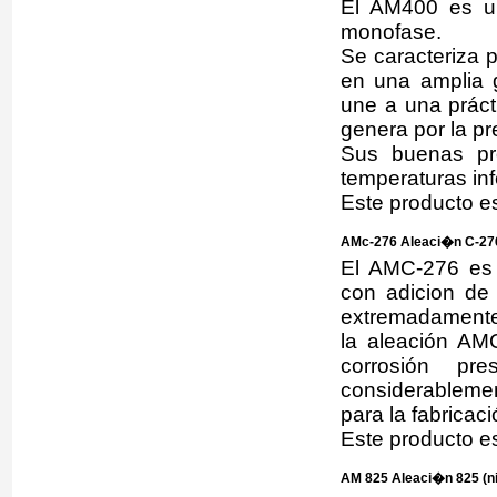
El AM400 es un
monofase.
Se caracteriza p
en una amplia 
une a una prácti
genera por la pr
Sus buenas pr
temperaturas in
Este producto e
AMc-276 Aleaci�n C-276
El AMC-276 es 
con adicion de 
extremadamente
la aleación AMC
corrosión pre
considerablemen
para la fabricac
Este producto e
AM 825 Aleaci�n 825 (n