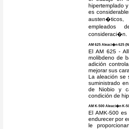
hipertemplado y
es considerable
austen�ticos,
empleados 
consideraci�n.
AM 625 Aleaci�n 625 (N
El AM 625 - Al
molibdeno de b
adición control
mejorar sus car
La aleación se 
suministrado e
de Niobio y c
condición de hi
AM K-500 Aleaci�n K-50
El AMK-500 es 
endurecer por en
le proporciona