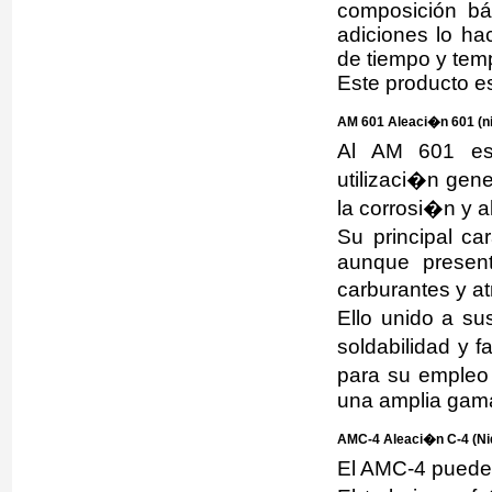
composición bá
adiciones lo ha
de tiempo y tem
Este producto e
AM 601 Aleaci�n 601 (n
Al AM 601 es 
utilizaci�n gene
la corrosi�n y 
Su principal car
aunque presen
carburantes y a
Ello unido a s
soldabilidad y 
para su empleo
una amplia gama
AMC-4 Aleaci�n C-4 (Niq
El AMC-4 puede 