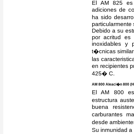
El AM 825 es 
adiciones de co
ha sido desarro
particularmente
Debido a su est
por acritud es
inoxidables y 
t�cnicas similar
las caracterist
en recipientes 
425� C.
AM 800 Aleaci�n 800 (H
El AM 800 es 
estructura aust
buena resisten
carburantes m
desde ambientes
Su inmunidad a 