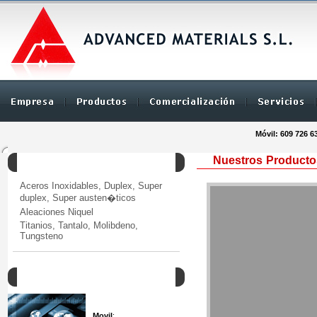
Móvil: 609 726 6
Nuestros Producto
Productos
Aceros Inoxidables, Duplex, Super
duplex, Super austen�ticos
Aleaciones Niquel
Titanios, Tantalo, Molibdeno,
Tungsteno
Como Contactar
Movil
: