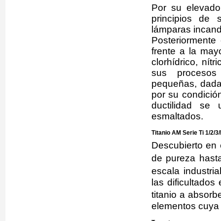
Por su elevado
principios de 
lámparas incan
Posteriormente 
frente a la may
clorhídrico, nítr
sus procesos
pequeñas, dada 
por su condició
ductilidad se 
esmaltados.
Titanio AM Serie Ti 1/2/3
Descubierto en
de pureza hast
escala industri
las dificultado
titanio a absor
elementos cuya 