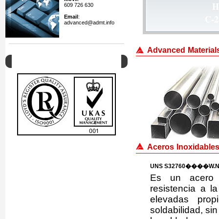
609 726 630
K-5
Email
:
advanced@admt.info
Advanced Materials 
Calidad
Aceros Inoxidables
UNS S32760����W.Nr
Es un acero in
resistencia a l
elevadas prop
soldabilidad, s