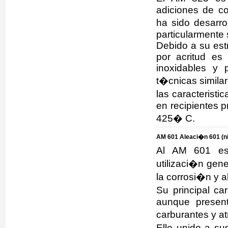
adiciones de co
ha sido desarro
particularmente
Debido a su est
por acritud es
inoxidables y 
t�cnicas similar
las caracterist
en recipientes 
425� C.
AM 601 Aleaci�n 601 (n
Al AM 601 es 
utilizaci�n gene
la corrosi�n y 
Su principal car
aunque presen
carburantes y a
Ello unido a s