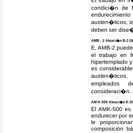
El trabajo en f
condici�n de 
endurecimiento
austen�ticos, t
deben ser dise�
AMB - 2 Aleaci�n B-2 (N
E, AMB-2 puede s
el trabajo en 
hipertemplado y
es considerable
austen�ticos,
empleados 
consideraci�n.
AM K-500 Aleaci�n K-50
El AMK-500 es 
endurecer por en
le proporciona
composición bá