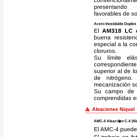
convencional
presentando
favorables de so
Acero Inoxidable Duple
El
AM318 LC
e
buena resisten
especial a la c
cloruros.
Su límite elá
correspondient
superior al de l
de nitrógeno.
mecanización so
Su campo de a
comprendidas en
Aleaciones Niquel
AMC-4 Aleaci�n C-4 (Niq
El AMC-4 puede 