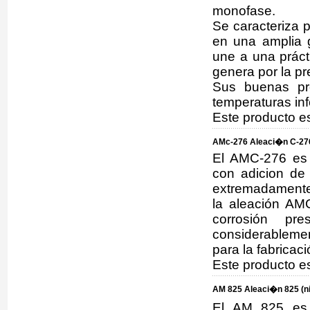
monofase.
Se caracteriza p
en una amplia 
une a una prácti
genera por la pr
Sus buenas pr
temperaturas in
Este producto e
AMc-276 Aleaci�n C-276
El AMC-276 es 
con adicion de 
extremadamente
la aleación AMC
corrosión pre
considerablemen
para la fabricac
Este producto e
AM 825 Aleaci�n 825 (n
El AM 825 es 