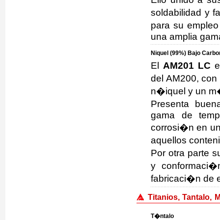
soldabilidad y 
para su empleo
una amplia gama
Niquel (99%) Bajo Carbon
El
AM201 LC
e
del AM200, con
n�iquel y un m
Presenta buen
gama de tempe
corrosi�n en un
aquellos conten
Por otra parte 
y conformaci�n
fabricaci�n de 
Titanios, Tantalo, 
T�ntalo