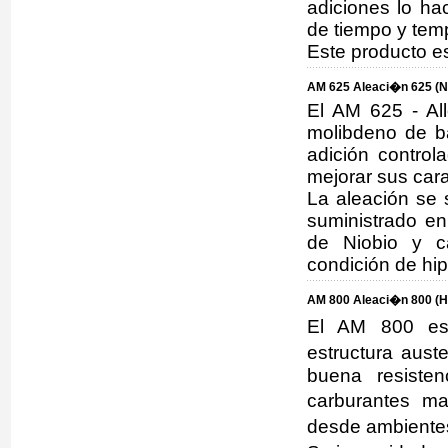
adiciones lo ha
de tiempo y tem
Este producto e
AM 625 Aleaci�n 625 (N
El AM 625 - Al
molibdeno de b
adición control
mejorar sus car
La aleación se 
suministrado e
de Niobio y c
condición de hi
AM 800 Aleaci�n 800 (H
El AM 800 es 
estructura aust
buena resisten
carburantes m
desde ambientes