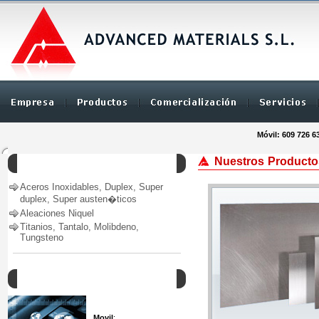
Móvil: 609 726 6
Nuestros Producto
Productos
Aceros Inoxidables, Duplex, Super
duplex, Super austen�ticos
Aleaciones Niquel
Titanios, Tantalo, Molibdeno,
Tungsteno
Como Contactar
Movil
: