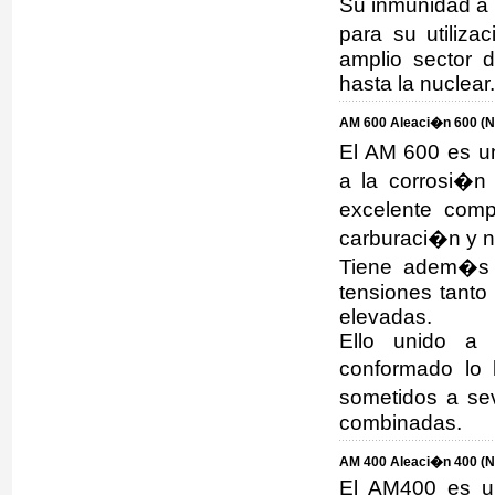
Su inmunidad a 
para su utiliza
amplio sector 
hasta la nuclear.
AM 600 Aleaci�n 600 (N
El AM 600 es un
a la corrosi�n
excelente comp
carburaci�n y n
Tiene adem�s u
tensiones tanto
elevadas.
Ello unido a 
conformado lo 
sometidos a se
combinadas.
AM 400 Aleaci�n 400 (Ni
El AM400 es un