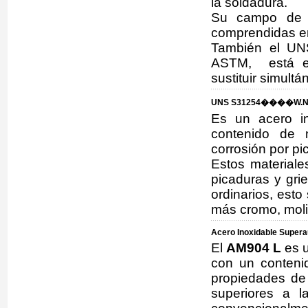
la soldadura.
Su campo de a
comprendidas en
También el UN
ASTM, está eq
sustituir simul
UNS S31254����W.Nr
Es un acero in
contenido de 
corrosión por pi
Estos materiale
picaduras y gri
ordinarios, est
más cromo, moli
Acero Inoxidable Supera
El
AM904 L
es u
con un conteni
propiedades de 
superiores a l