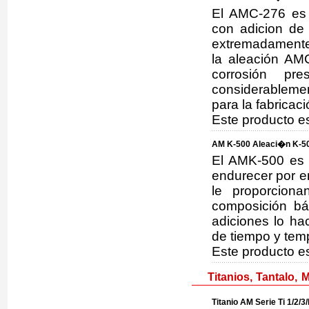
El AMC-276 es 
con adicion de 
extremadamente
la aleación AMC
corrosión pre
considerablemen
para la fabricac
Este producto e
AM K-500 Aleaci�n K-50
El AMK-500 es 
endurecer por en
le proporciona
composición bá
adiciones lo ha
de tiempo y tem
Este producto e
Titanios, Tantalo, 
Titanio AM Serie Ti 1/2/3