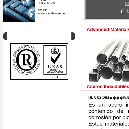
609 726 630
K-5
Email
:
advanced@admt.info
Advanced Materials 
Calidad
Aceros Inoxidables
UNS S31254����W.Nr
Es un acero in
contenido de 
corrosión por pi
Estos materiale