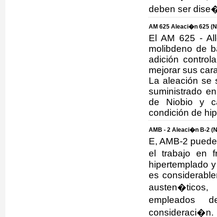
deben ser dise�
AM 625 Aleaci�n 625 (N
El AM 625 - Al
molibdeno de b
adición control
mejorar sus car
La aleación se 
suministrado e
de Niobio y c
condición de hi
AMB - 2 Aleaci�n B-2 (N
E, AMB-2 puede s
el trabajo en 
hipertemplado y
es considerable
austen�ticos,
empleados 
consideraci�n.