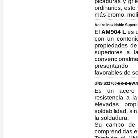
picaduras y gri
ordinarios, est
más cromo, moli
Acero Inoxidable Supera
El
AM904 L
es u
con un conteni
propiedades de 
superiores a l
convencional
presentando
favorables de so
UNS S32760����W.Nr
Es un acero in
resistencia a l
elevadas prop
soldabilidad, s
la soldadura.
Su campo de a
comprendidas en