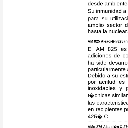
desde ambientes
Su inmunidad a 
para su utiliza
amplio sector 
hasta la nuclear.
AM 825 Aleaci�n 825 (n
El AM 825 es 
adiciones de co
ha sido desarro
particularmente
Debido a su est
por acritud es
inoxidables y 
t�cnicas similar
las caracterist
en recipientes 
425� C.
AMc-276 Aleaci�n C-276