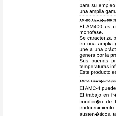
para su empleo
una amplia gama
AM 400 Aleaci�n 400 (Ni
El AM400 es un
monofase.
Se caracteriza p
en una amplia 
une a una prácti
genera por la pr
Sus buenas pr
temperaturas in
Este producto e
AMC-4 Aleaci�n C-4 (Niq
El AMC-4 puede 
El trabajo en f
condici�n de 
endurecimiento
austen�ticos, t