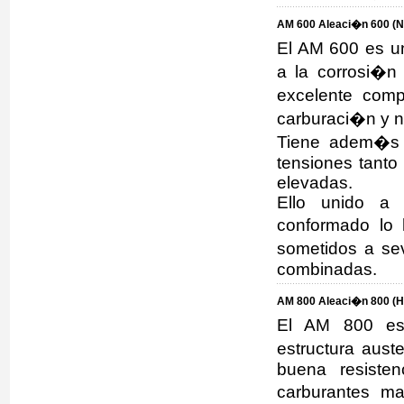
AM 600 Aleaci�n 600 (N
El AM 600 es un
a la corrosi�n
excelente comp
carburaci�n y n
Tiene adem�s u
tensiones tanto
elevadas.
Ello unido a 
conformado lo 
sometidos a se
combinadas.
AM 800 Aleaci�n 800 (H
El AM 800 es 
estructura aust
buena resisten
carburantes m