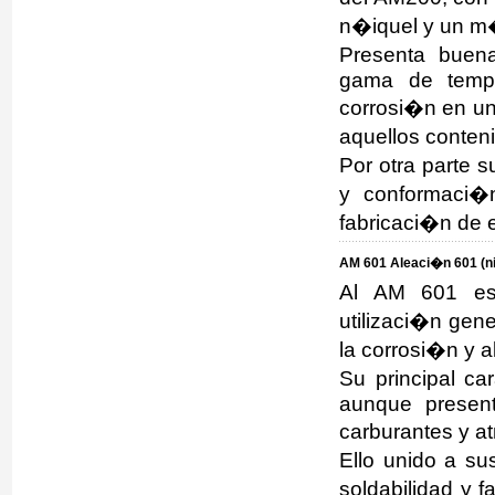
n�iquel y un m
Presenta buen
gama de tempe
corrosi�n en un
aquellos conten
Por otra parte 
y conformaci�n
fabricaci�n de 
AM 601 Aleaci�n 601 (n
Al AM 601 es 
utilizaci�n gene
la corrosi�n y 
Su principal car
aunque presen
carburantes y a
Ello unido a s
soldabilidad y 