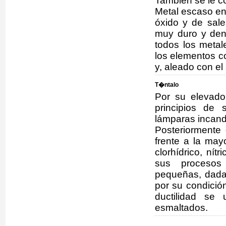
También se le c
Metal escaso en 
óxido y de sale
muy duro y den
todos los metal
los elementos co
y, aleado con el
T�ntalo
Por su elevado
principios de 
lámparas incan
Posteriormente 
frente a la may
clorhídrico, nítr
sus procesos
pequeñas, dada 
por su condició
ductilidad se 
esmaltados.