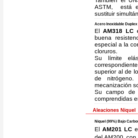
También el UN
ASTM, está eq
sustituir simul
Acero Inoxidable Duple
El
AM318 LC
e
buena resisten
especial a la c
cloruros.
Su límite elá
correspondient
superior al de l
de nitrógeno.
mecanización so
Su campo de a
comprendidas en
Aleaciones Niquel
Niquel (99%) Bajo Carbon
El
AM201 LC
e
del AM200, con