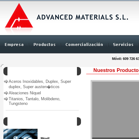
Móvil: 609 726 6
Nuestros Producto
Productos
Aceros Inoxidables, Duplex, Super
duplex, Super austen�ticos
Aleaciones Niquel
Titanios, Tantalo, Molibdeno,
Tungsteno
Como Contactar
Movil
: