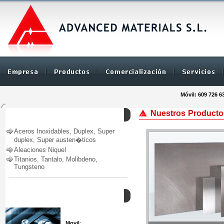
Móvil: 609 726 6
Nuestros Producto
Productos
Aceros Inoxidables, Duplex, Super
duplex, Super austen�ticos
Aleaciones Niquel
Titanios, Tantalo, Molibdeno,
Tungsteno
Como Contactar
Movil
: