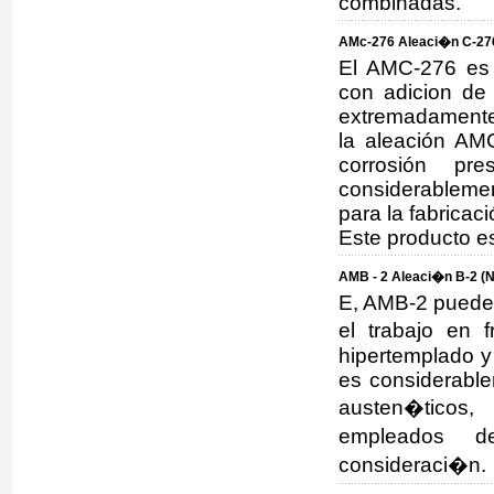
combinadas.
AMc-276 Aleaci�n C-276
El AMC-276 es 
con adicion de 
extremadamente
la aleación AMC
corrosión pre
considerablemen
para la fabricac
Este producto e
AMB - 2 Aleaci�n B-2 (N
E, AMB-2 puede s
el trabajo en 
hipertemplado y
es considerable
austen�ticos,
empleados 
consideraci�n.