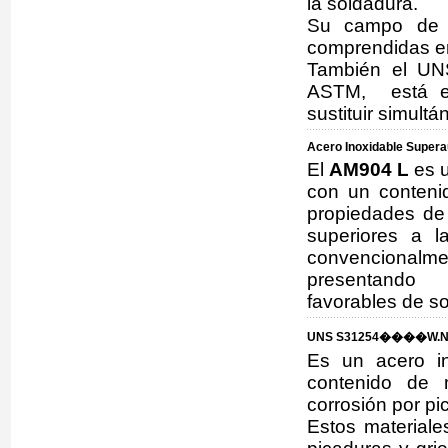
la soldadura.
Su campo de a
comprendidas en
También el UN
ASTM, está eq
sustituir simul
Acero Inoxidable Supera
El
AM904 L
es u
con un conteni
propiedades de 
superiores a l
convencional
presentando
favorables de so
UNS S31254����W.Nr
Es un acero in
contenido de 
corrosión por pi
Estos materiale