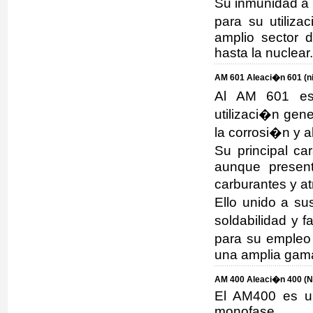
Su inmunidad a 
para su utiliza
amplio sector 
hasta la nuclear.
AM 601 Aleaci�n 601 (n
Al AM 601 es 
utilizaci�n gene
la corrosi�n y 
Su principal car
aunque presen
carburantes y a
Ello unido a s
soldabilidad y 
para su empleo
una amplia gama
AM 400 Aleaci�n 400 (Ni
El AM400 es un
monofase.