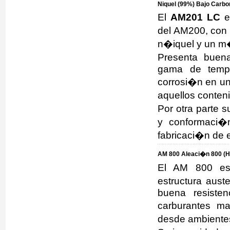
Niquel (99%) Bajo Carbon
El
AM201 LC
e
del AM200, con
n�iquel y un m
Presenta buen
gama de tempe
corrosi�n en un
aquellos conten
Por otra parte 
y conformaci�n
fabricaci�n de 
AM 800 Aleaci�n 800 (H
El AM 800 es 
estructura aust
buena resisten
carburantes m
desde ambientes