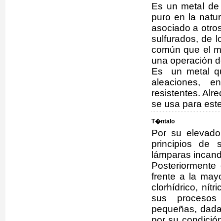
Es un metal de 
puro en la natu
asociado a otro
sulfurados, de l
común que el m
una operación d
Es un metal qu
aleaciones, 
resistentes. Alr
se usa para este 
T�ntalo
Por su elevado
principios de 
lámparas incan
Posteriormente 
frente a la may
clorhídrico, nítr
sus procesos
pequeñas, dada 
por su condició