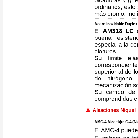
picaduras y gri
ordinarios, est
más cromo, moli
Acero Inoxidable Duple
El
AM318 LC
e
buena resisten
especial a la c
cloruros.
Su límite elá
correspondient
superior al de l
de nitrógeno.
mecanización so
Su campo de a
comprendidas en
Aleaciones Niquel
AMC-4 Aleaci�n C-4 (Niq
El AMC-4 puede 