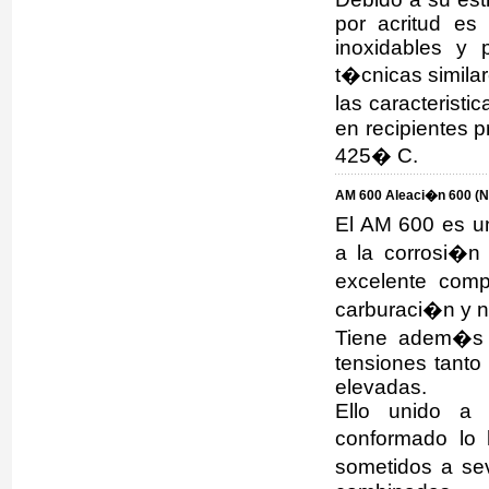
por acritud es
inoxidables y 
t�cnicas similar
las caracterist
en recipientes 
425� C.
AM 600 Aleaci�n 600 (N
El AM 600 es un
a la corrosi�n
excelente comp
carburaci�n y n
Tiene adem�s u
tensiones tanto
elevadas.
Ello unido a 
conformado lo 
sometidos a se