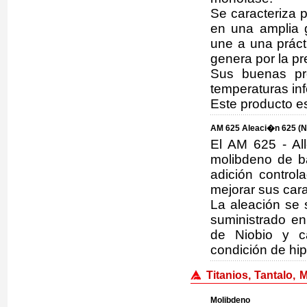
Se caracteriza p
en una amplia 
une a una prácti
genera por la pr
Sus buenas pr
temperaturas in
Este producto e
AM 625 Aleaci�n 625 (N
El AM 625 - Al
molibdeno de b
adición control
mejorar sus car
La aleación se 
suministrado e
de Niobio y c
condición de hi
Titanios, Tantalo, 
Molibdeno