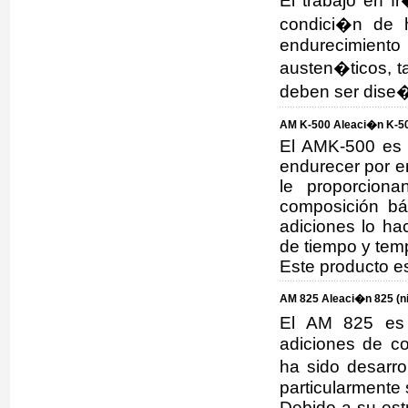
El trabajo en f
condici�n de 
endurecimiento
austen�ticos, t
deben ser dise�
AM K-500 Aleaci�n K-50
El AMK-500 es 
endurecer por en
le proporciona
composición bá
adiciones lo ha
de tiempo y tem
Este producto e
AM 825 Aleaci�n 825 (n
El AM 825 es 
adiciones de co
ha sido desarro
particularmente
Debido a su est