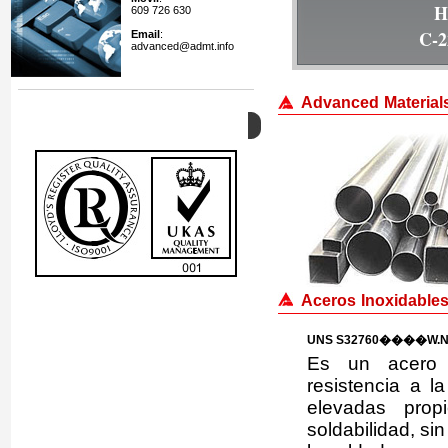
609 726 630
K-5
Email
:
advanced@admt.info
Advanced Materials 
Calidad
Aceros Inoxidables
UNS S32760����W.Nr
Es un acero in
resistencia a l
elevadas prop
soldabilidad, s