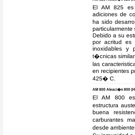
El AM 825 es 
adiciones de co
ha sido desarro
particularmente
Debido a su est
por acritud es
inoxidables y 
t�cnicas similar
las caracterist
en recipientes 
425� C.
AM 800 Aleaci�n 800 (H
El AM 800 es 
estructura aust
buena resisten
carburantes m
desde ambientes