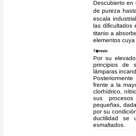
Descubierto en
de pureza hast
escala industri
las dificultado
titanio a absor
elementos cuya 
T�ntalo
Por su elevado
principios de 
lámparas incan
Posteriormente 
frente a la may
clorhídrico, nítr
sus procesos
pequeñas, dada 
por su condició
ductilidad se 
esmaltados.