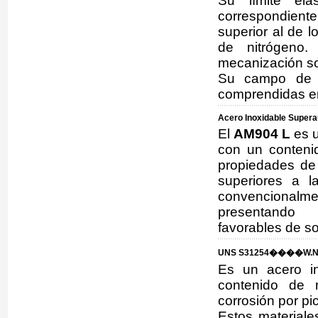
Su límite elá
correspondient
superior al de l
de nitrógeno.
mecanización so
Su campo de a
comprendidas en
Acero Inoxidable Supera
El
AM904 L
es u
con un conteni
propiedades de 
superiores a l
convencional
presentando
favorables de so
UNS S31254����W.Nr
Es un acero in
contenido de 
corrosión por pi
Estos materiale