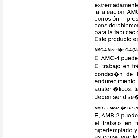
extremadamente
la aleación AMC
corrosión pre
considerablemen
para la fabricac
Este producto e
AMC-4 Aleaci�n C-4 (Niq
El AMC-4 puede 
El trabajo en f
condici�n de 
endurecimiento
austen�ticos, t
deben ser dise�
AMB - 2 Aleaci�n B-2 (N
E, AMB-2 puede s
el trabajo en 
hipertemplado y
es considerable