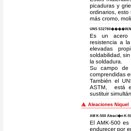
picaduras y gri
ordinarios, est
más cromo, moli
UNS S32760����W.Nr
Es un acero in
resistencia a l
elevadas prop
soldabilidad, s
la soldadura.
Su campo de a
comprendidas en
También el UN
ASTM, está eq
sustituir simul
Aleaciones Niquel
AM K-500 Aleaci�n K-50
El AMK-500 es 
endurecer por en