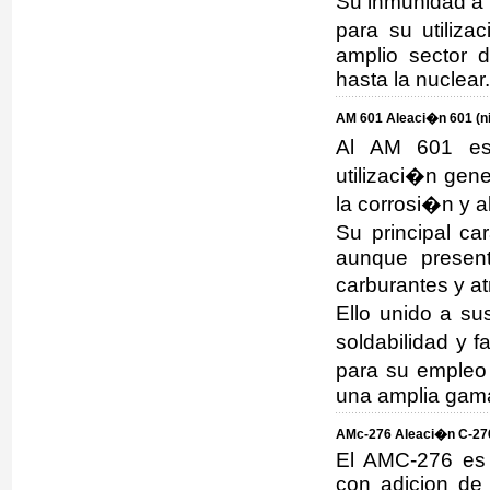
Su inmunidad a 
para su utiliza
amplio sector 
hasta la nuclear.
AM 601 Aleaci�n 601 (n
Al AM 601 es 
utilizaci�n gene
la corrosi�n y 
Su principal car
aunque presen
carburantes y a
Ello unido a s
soldabilidad y 
para su empleo
una amplia gama
AMc-276 Aleaci�n C-276
El AMC-276 es 
con adicion de 