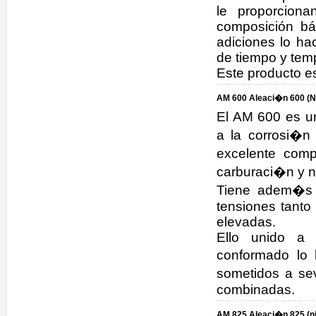
le proporciona
composición bá
adiciones lo ha
de tiempo y tem
Este producto e
AM 600 Aleaci�n 600 (N
El AM 600 es un
a la corrosi�n
excelente comp
carburaci�n y n
Tiene adem�s u
tensiones tanto
elevadas.
Ello unido a 
conformado lo 
sometidos a se
combinadas.
AM 825 Aleaci�n 825 (n