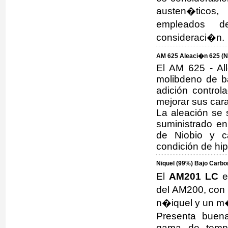
austen�ticos,
empleados 
consideraci�n.
AM 625 Aleaci�n 625 (N
El AM 625 - Al
molibdeno de b
adición control
mejorar sus car
La aleación se 
suministrado e
de Niobio y c
condición de hi
Niquel (99%) Bajo Carbon
El
AM201 LC
e
del AM200, con
n�iquel y un m
Presenta buen
gama de tempe