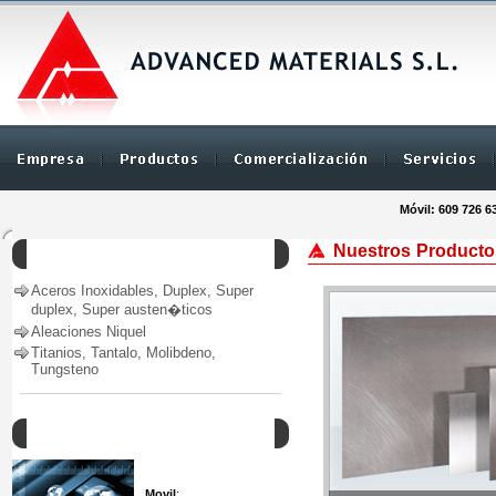
Móvil: 609 726 6
Nuestros Producto
Productos
Aceros Inoxidables, Duplex, Super
duplex, Super austen�ticos
Aleaciones Niquel
Titanios, Tantalo, Molibdeno,
Tungsteno
Como Contactar
Movil
: