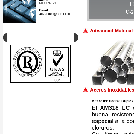
609 726 630
K-5
Email
:
advanced@admt.info
Advanced Materials 
Calidad
Aceros Inoxidables
Acero Inoxidable Duple
El
AM318 LC
e
buena resisten
especial a la c
cloruros.